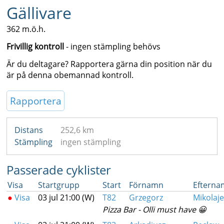
Gällivare
362 m.ö.h.
Frivillig kontroll
- ingen stämpling behövs
Är du deltagare? Rapportera gärna din position när du
är på denna obemannad kontroll.
Rapportera
Distans
252,6 km
Stämpling
ingen stämpling
Passerade cyklister
Visa
Startgrupp
Start
Förnamn
Eftern
●
Visa
03 jul 21:00 (W)
T82
Grzegorz
Mikolaje
Pizza Bar - Olli must have 😀