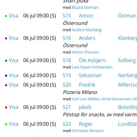
Snart pizxa
med
Ricard Sörman
●
Visa
06 jul 09:00 (S)
S15
Anton
Östman
Östersund
med
Anders Klavberg
●
Visa
06 jul 09:00 (S)
S16
Anders
Klavber
Östersund
med
Anton Östman
●
Visa
06 jul 09:00 (S)
S18
Ole Asbjørn
Solberg
med
Lars Espen Kristiansen
●
Visa
06 jul 09:00 (S)
S19
Sebastian
Norber
●
Visa
06 jul 09:00 (S)
S20
Fredrik
Millerts
Pizzeria Milano
med
Carl von Walter
,
Anne Soerensen
,
Mi
●
Visa
06 jul 09:00 (S)
S21
Jakob
Botvids
Pitstop för snacks, av med var
●
Visa
06 jul 09:00 (S)
S22
Roger
Lundbla
med
Christian Persson