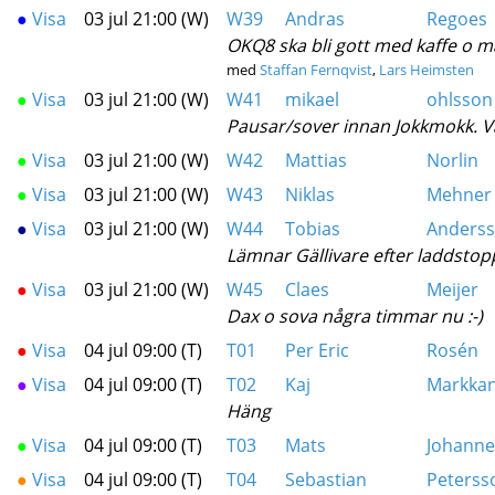
●
Visa
03 jul 21:00 (W)
W39
Andras
Regoes
OKQ8 ska bli gott med kaffe o ma
med
Staffan Fernqvist
,
Lars Heimsten
●
Visa
03 jul 21:00 (W)
W41
mikael
ohlsson
Pausar/sover innan Jokkmokk. V
●
Visa
03 jul 21:00 (W)
W42
Mattias
Norlin
●
Visa
03 jul 21:00 (W)
W43
Niklas
Mehner
●
Visa
03 jul 21:00 (W)
W44
Tobias
Anders
Lämnar Gällivare efter laddstop
●
Visa
03 jul 21:00 (W)
W45
Claes
Meijer
Dax o sova några timmar nu :-)
●
Visa
04 jul 09:00 (T)
T01
Per Eric
Rosén
●
Visa
04 jul 09:00 (T)
T02
Kaj
Markka
Häng
●
Visa
04 jul 09:00 (T)
T03
Mats
Johann
●
Visa
04 jul 09:00 (T)
T04
Sebastian
Peterss