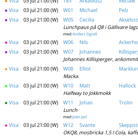
●
Visa
03 jul 21:00 (W)
T83
Arkadiusz
Reclaw
●
Visa
03 jul 21:00 (W)
W01
Michael
Pelz
●
Visa
03 jul 21:00 (W)
W05
Cecilia
Akselss
Lunchpaus på Q8 i Gällivare lago
med
Anders Sigrell
●
Visa
03 jul 21:00 (W)
W06
Nils
Ackerh
●
Visa
03 jul 21:00 (W)
W07
Johannes
Killispe
Johannes Killisperger, ankommi
●
Visa
03 jul 21:00 (W)
W08
Elliot
Marklu
Macka.
●
Visa
03 jul 21:00 (W)
W10
Matt
Hallock
Halfway to Jokkmokk
●
Visa
03 jul 21:00 (W)
W11
Johan
Trolin
Lunch
med
Joen Jarl
●
Visa
03 jul 21:00 (W)
W12
Svante
Skepps
OKQ8, mosbricka 1,5 l Cola, kaff