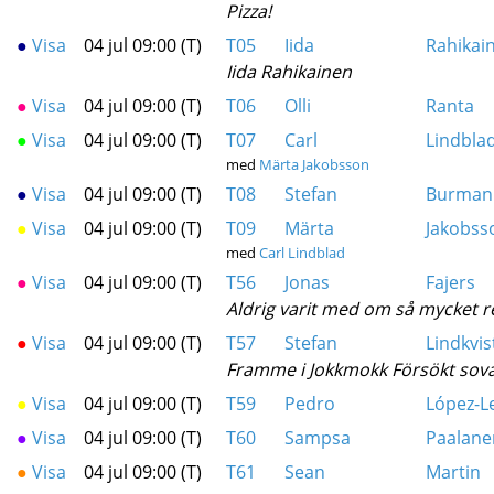
Pizza!
●
Visa
04 jul 09:00 (T)
T05
Iida
Rahikai
Iida Rahikainen
●
Visa
04 jul 09:00 (T)
T06
Olli
Ranta
●
Visa
04 jul 09:00 (T)
T07
Carl
Lindbla
med
Märta Jakobsson
●
Visa
04 jul 09:00 (T)
T08
Stefan
Burman
●
Visa
04 jul 09:00 (T)
T09
Märta
Jakobss
med
Carl Lindblad
●
Visa
04 jul 09:00 (T)
T56
Jonas
Fajers
Aldrig varit med om så mycket 
●
Visa
04 jul 09:00 (T)
T57
Stefan
Lindkvis
Framme i Jokkmokk Försökt sova 
●
Visa
04 jul 09:00 (T)
T59
Pedro
López-L
●
Visa
04 jul 09:00 (T)
T60
Sampsa
Paalane
●
Visa
04 jul 09:00 (T)
T61
Sean
Martin