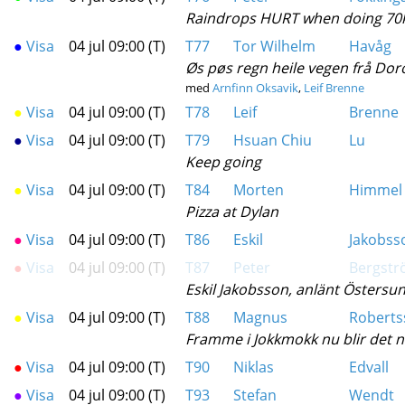
Raindrops HURT when doing 70k
●
Visa
04 jul 09:00 (T)
T77
Tor Wilhelm
Havåg
Øs pøs regn heile vegen frå Dor
med
Arnfinn Oksavik
,
Leif Brenne
●
Visa
04 jul 09:00 (T)
T78
Leif
Brenne
●
Visa
04 jul 09:00 (T)
T79
Hsuan Chiu
Lu
Keep going
●
Visa
04 jul 09:00 (T)
T84
Morten
Himmel
Pizza at Dylan
●
Visa
04 jul 09:00 (T)
T86
Eskil
Jakobss
●
Visa
04 jul 09:00 (T)
T87
Peter
Bergst
Eskil Jakobsson, anlänt Östersun
●
Visa
04 jul 09:00 (T)
T88
Magnus
Roberts
Framme i Jokkmokk nu blir det
●
Visa
04 jul 09:00 (T)
T90
Niklas
Edvall
●
Visa
04 jul 09:00 (T)
T93
Stefan
Wendt