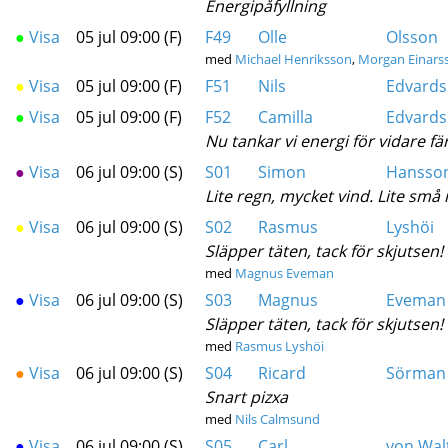
Energipåfyllning
●
Visa
05 jul 09:00 (F)
F49
Olle
Olsson
med
Michael Henriksson
,
Morgan Einars
●
Visa
05 jul 09:00 (F)
F51
Nils
Edvards
●
Visa
05 jul 09:00 (F)
F52
Camilla
Edvards
Nu tankar vi energi för vidare 
●
Visa
06 jul 09:00 (S)
S01
Simon
Hansso
Lite regn, mycket vind. Lite små
●
Visa
06 jul 09:00 (S)
S02
Rasmus
Lyshöi
Släpper täten, tack för skjutsen! 
med
Magnus Eveman
●
Visa
06 jul 09:00 (S)
S03
Magnus
Eveman
Släpper täten, tack för skjutsen! 
med
Rasmus Lyshöi
●
Visa
06 jul 09:00 (S)
S04
Ricard
Sörman
Snart pizxa
med
Nils Calmsund
●
Visa
06 jul 09:00 (S)
S05
Carl
von Wal