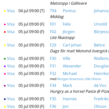
Matstopp i Gällivare
●
Visa
04 jul 09:00 (T)
T94
Pontus
Johanss
Middag
●
Visa
05 jul 09:00 (F)
F01
Felix
Unsöld
●
Visa
05 jul 09:00 (F)
F02
Jörgen
Börjess
Lite fikastopp
●
Visa
05 jul 09:00 (F)
F29
Carl Johan
Behre
Dags för mat! Motvind övergick i 
●
Visa
05 jul 09:00 (F)
F30
Ville
Walleni
●
Visa
05 jul 09:00 (F)
F31
Alexander
Douglas
●
Visa
05 jul 09:00 (F)
F32
Michael
Henriks
med
Morgan Einarsson
,
Olle Olsson
●
Visa
05 jul 09:00 (F)
F34
Mark
de Vos
Hungry as a horse! Pasta @ Pizze
●
Visa
05 jul 09:00 (F)
F35
Hannes
Fredrik
●
Visa
05 jul 09:00 (F)
F36
Jon
Olsson