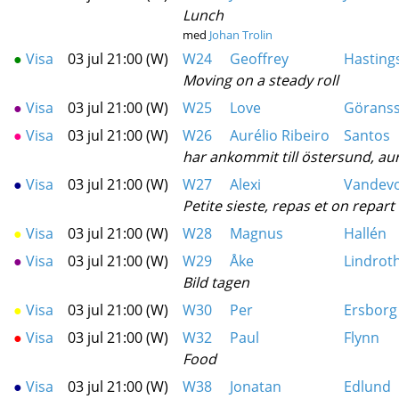
Lunch
med
Johan Trolin
●
Visa
03 jul 21:00 (W)
W24
Geoffrey
Hasting
Moving on a steady roll
●
Visa
03 jul 21:00 (W)
W25
Love
Görans
●
Visa
03 jul 21:00 (W)
W26
Aurélio Ribeiro
Santos
har ankommit till östersund, aur
●
Visa
03 jul 21:00 (W)
W27
Alexi
Vandev
Petite sieste, repas et on repart
●
Visa
03 jul 21:00 (W)
W28
Magnus
Hallén
●
Visa
03 jul 21:00 (W)
W29
Åke
Lindrot
Bild tagen
●
Visa
03 jul 21:00 (W)
W30
Per
Ersborg
●
Visa
03 jul 21:00 (W)
W32
Paul
Flynn
Food
●
Visa
03 jul 21:00 (W)
W38
Jonatan
Edlund