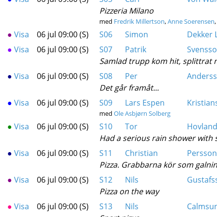
Pizzeria Milano
med
Fredrik Millertson
,
Anne Soerensen
●
Visa
06 jul 09:00 (S)
S06
Simon
Dekker 
●
Visa
06 jul 09:00 (S)
S07
Patrik
Svenss
Samlad trupp kom hit, splittrat 
●
Visa
06 jul 09:00 (S)
S08
Per
Anders
Det går framåt...
●
Visa
06 jul 09:00 (S)
S09
Lars Espen
Kristian
med
Ole Asbjørn Solberg
●
Visa
06 jul 09:00 (S)
S10
Tor
Hovlan
Had a serious rain shower with 
●
Visa
06 jul 09:00 (S)
S11
Christian
Persson
Pizza. Grabbarna kör som galning
●
Visa
06 jul 09:00 (S)
S12
Nils
Gustafs
Pizza on the way
●
Visa
06 jul 09:00 (S)
S13
Nils
Calmsu