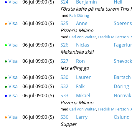
●
Visa
06 jul 09:00 (S)
S24
Benjamin
Hell
Första kaffe på hela turen! This
med
Falk Döring
●
Visa
06 jul 09:00 (S)
S25
Anne
Soeren
Pizzeria Milano
med
Carl von Walter
,
Fredrik Millertson
,
●
Visa
06 jul 09:00 (S)
S26
Niclas
Fagerlu
Mekaniska skäl
●
Visa
06 jul 09:00 (S)
S27
Ron
Shevock
lets effing go
●
Visa
06 jul 09:00 (S)
S30
Lauren
Bartsch
●
Visa
06 jul 09:00 (S)
S32
Falk
Döring
●
Visa
06 jul 09:00 (S)
S33
Mikael
Nornvik
Pizzeria Milano
med
Carl von Walter
,
Fredrik Millertson
,
●
Visa
06 jul 09:00 (S)
S36
Larry
Oslund
Supper