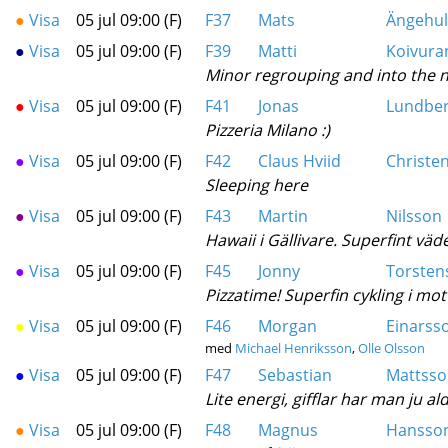
●
Visa
05 jul 09:00 (F)
F37
Mats
Ängehul
●
Visa
05 jul 09:00 (F)
F39
Matti
Koivura
Minor regrouping and into the n
●
Visa
05 jul 09:00 (F)
F41
Jonas
Lundbe
Pizzeria Milano :)
●
Visa
05 jul 09:00 (F)
F42
Claus Hviid
Christe
Sleeping here
●
Visa
05 jul 09:00 (F)
F43
Martin
Nilsson
Hawaii i Gällivare. Superfint vä
●
Visa
05 jul 09:00 (F)
F45
Jonny
Torsten
Pizzatime! Superfin cykling i mo
●
Visa
05 jul 09:00 (F)
F46
Morgan
Einarss
med
Michael Henriksson
,
Olle Olsson
●
Visa
05 jul 09:00 (F)
F47
Sebastian
Mattsso
Lite energi, gifflar har man ju ald
●
Visa
05 jul 09:00 (F)
F48
Magnus
Hansso