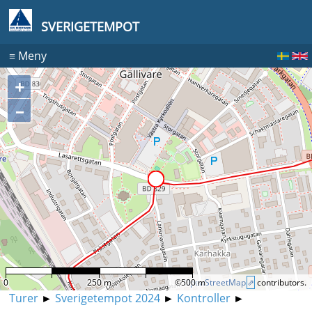
SVERIGETEMPOT
≡
Meny
+
–
0
250 m
©
500 m
OpenStreetMap
contributors.
Turer
►
Sverigetempot 2024
►
Kontroller
►