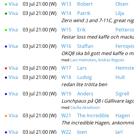
●
Visa
03 jul 21:00 (W)
W13
Robert
Olsen
●
Visa
03 jul 21:00 (W)
W14
Patrik
Lilja
Zero wind :) and 7-11C, great nig
●
Visa
03 jul 21:00 (W)
W15
Erik
Petters
Festar loss med kaffe och macka 
●
Visa
03 jul 21:00 (W)
W16
Staffan
Fernqvi
OKQ8 ska bli gott med kaffe o ma
med
Lars Heimsten
,
Andras Regoes
●
Visa
03 jul 21:00 (W)
W17
Lars
Heimst
●
Visa
03 jul 21:00 (W)
W18
Ludvig
Hult
redan lite trötta ben
●
Visa
03 jul 21:00 (W)
W19
Anders
Sigrell
Lunchpaus på Q8 i Gällivare lago
med
Cecilia Akselsson
●
Visa
03 jul 21:00 (W)
W21
The Incredible
Hagen
The incredible Hagen, ankommi
●
Visa
03 jul 21:00 (W)
W22
Joen
Jarl