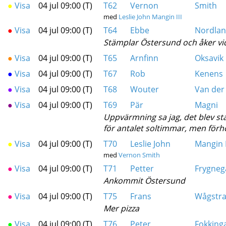
●
Visa
04 jul 09:00 (T)
T62
Vernon
Smith
med
Leslie John Mangin III
●
Visa
04 jul 09:00 (T)
T64
Ebbe
Nordlan
Stämplar Östersund och åker vi
●
Visa
04 jul 09:00 (T)
T65
Arnfinn
Oksavik
●
Visa
04 jul 09:00 (T)
T67
Rob
Kenens
●
Visa
04 jul 09:00 (T)
T68
Wouter
Van der
●
Visa
04 jul 09:00 (T)
T69
Pär
Magni
Uppvärmning sa jag, det blev star
för antalet soltimmar, men förho
●
Visa
04 jul 09:00 (T)
T70
Leslie John
Mangin I
med
Vernon Smith
●
Visa
04 jul 09:00 (T)
T71
Petter
Frygneg
Ankommit Östersund
●
Visa
04 jul 09:00 (T)
T75
Frans
Wågstr
Mer pizza
●
Visa
04 jul 09:00 (T)
T76
Peter
Fokking