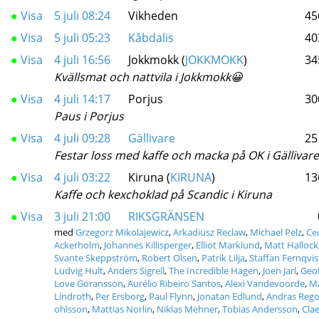
●
Visa
5 juli 08:24
Vikheden
45
●
Visa
5 juli 05:23
Kåbdalis
40
●
Visa
4 juli 16:56
Jokkmokk (
JOKKMOKK
)
34
Kvällsmat och nattvila i Jokkmokk😀
●
Visa
4 juli 14:17
Porjus
30
Paus i Porjus
●
Visa
4 juli 09:28
Gällivare
25
Festar loss med kaffe och macka på OK i Gällivare
●
Visa
4 juli 03:22
Kiruna (
KIRUNA
)
13
Kaffe och kexchoklad på Scandic i Kiruna
●
Visa
3 juli 21:00
RIKSGRÄNSEN
med
Grzegorz Mikolajewicz
,
Arkadiusz Reclaw
,
Michael Pelz
,
Cec
Ackerholm
,
Johannes Killisperger
,
Elliot Marklund
,
Matt Hallock
Svante Skeppström
,
Robert Olsen
,
Patrik Lilja
,
Staffan Fernqvis
Ludvig Hult
,
Anders Sigrell
,
The Incredible Hagen
,
Joen Jarl
,
Geof
Love Göransson
,
Aurélio Ribeiro Santos
,
Alexi Vandevoorde
,
Ma
Lindroth
,
Per Ersborg
,
Paul Flynn
,
Jonatan Edlund
,
Andras Reg
ohlsson
,
Mattias Norlin
,
Niklas Mehner
,
Tobias Andersson
,
Clae