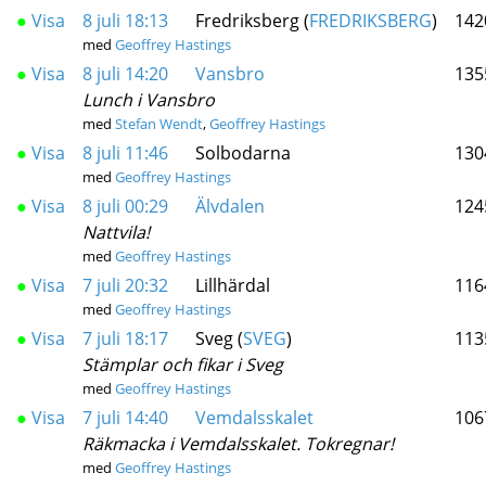
●
Visa
8 juli 18:13
Fredriksberg (
FREDRIKSBERG
)
142
med
Geoffrey Hastings
●
Visa
8 juli 14:20
Vansbro
135
Lunch i Vansbro
med
Stefan Wendt
,
Geoffrey Hastings
●
Visa
8 juli 11:46
Solbodarna
130
med
Geoffrey Hastings
●
Visa
8 juli 00:29
Älvdalen
124
Nattvila!
med
Geoffrey Hastings
●
Visa
7 juli 20:32
Lillhärdal
116
med
Geoffrey Hastings
●
Visa
7 juli 18:17
Sveg (
SVEG
)
113
Stämplar och fikar i Sveg
med
Geoffrey Hastings
●
Visa
7 juli 14:40
Vemdalsskalet
106
Räkmacka i Vemdalsskalet. Tokregnar!
med
Geoffrey Hastings