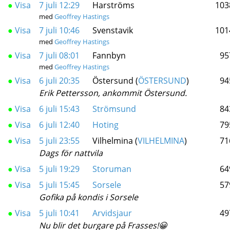
●
Visa
7 juli 12:29
Harströms
103
med
Geoffrey Hastings
●
Visa
7 juli 10:46
Svenstavik
101
med
Geoffrey Hastings
●
Visa
7 juli 08:01
Fannbyn
95
med
Geoffrey Hastings
●
Visa
6 juli 20:35
Östersund (
ÖSTERSUND
)
94
Erik Pettersson, ankommit Östersund.
●
Visa
6 juli 15:43
Strömsund
84
●
Visa
6 juli 12:40
Hoting
79
●
Visa
5 juli 23:55
Vilhelmina (
VILHELMINA
)
71
Dags för nattvila
●
Visa
5 juli 19:29
Storuman
64
●
Visa
5 juli 15:45
Sorsele
57
Gofika på kondis i Sorsele
●
Visa
5 juli 10:41
Arvidsjaur
49
Nu blir det burgare på Frasses!😀