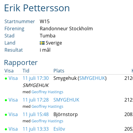
Erik Pettersson
Startnummer
W15
Förening
Randonneur Stockholm
Stad
Tumba
Land
Sverige
Resultat
i mål
Rapporter
Visa
Tid
Plats
●
Visa
11 juli 17:30
Smygehuk (
SMYGEHUK
)
212
SMYGEHUK
med
Geoffrey Hastings
●
Visa
11 juli 17:28
SMYGEHUK
212
med
Geoffrey Hastings
●
Visa
11 juli 15:48
Björnstorp
208
med
Geoffrey Hastings
●
Visa
11 juli 13:33
Eslöv
205