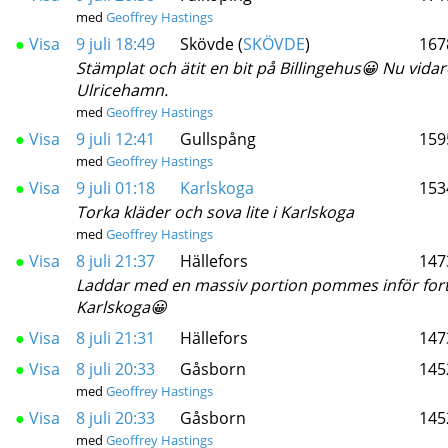
med
Geoffrey Hastings
●
Visa
9 juli 18:49
Skövde (
SKÖVDE
)
167
Stämplat och ätit en bit på Billingehus😀 Nu vida
Ulricehamn.
med
Geoffrey Hastings
●
Visa
9 juli 12:41
Gullspång
159
med
Geoffrey Hastings
●
Visa
9 juli 01:18
Karlskoga
153
Torka kläder och sova lite i Karlskoga
med
Geoffrey Hastings
●
Visa
8 juli 21:37
Hällefors
147
Laddar med en massiv portion pommes inför fort
Karlskoga😀
●
Visa
8 juli 21:31
Hällefors
147
●
Visa
8 juli 20:33
Gåsborn
145
med
Geoffrey Hastings
●
Visa
8 juli 20:33
Gåsborn
145
med
Geoffrey Hastings