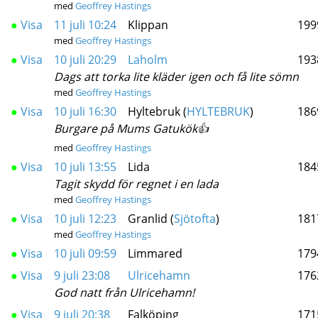
med
Geoffrey Hastings
●
Visa
11 juli 10:24
Klippan
199
med
Geoffrey Hastings
●
Visa
10 juli 20:29
Laholm
193
Dags att torka lite kläder igen och få lite sömn
med
Geoffrey Hastings
●
Visa
10 juli 16:30
Hyltebruk (
HYLTEBRUK
)
186
Burgare på Mums Gatukök👍
med
Geoffrey Hastings
●
Visa
10 juli 13:55
Lida
184
Tagit skydd för regnet i en lada
med
Geoffrey Hastings
●
Visa
10 juli 12:23
Granlid (
Sjötofta
)
181
med
Geoffrey Hastings
●
Visa
10 juli 09:59
Limmared
179
●
Visa
9 juli 23:08
Ulricehamn
176
God natt från Ulricehamn!
●
Visa
9 juli 20:38
Falköping
171