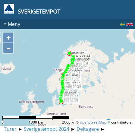
SVERIGETEMPOT
≡
Meny
+
–
0
1000 km
2000 km
©
OpenStreetMap
contributors.
Turer
►
Sverigetempot 2024
►
Deltagare
►