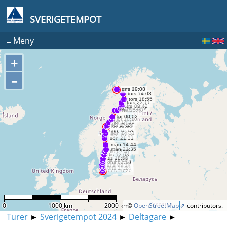
SVERIGETEMPOT
≡
Meny
+
–
0
1000 km
2000 km
©
OpenStreetMap
contributors.
Turer
►
Sverigetempot 2024
►
Deltagare
►