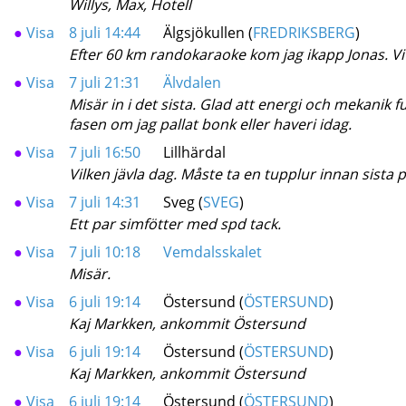
Willys, Max, Hotell
●
Visa
8 juli 14:44
Älgsjökullen (
FREDRIKSBERG
)
Efter 60 km randokaraoke kom jag ikapp Jonas. Vi 
●
Visa
7 juli 21:31
Älvdalen
Misär in i det sista. Glad att energi och mekanik 
fasen om jag pallat bonk eller haveri idag.
●
Visa
7 juli 16:50
Lillhärdal
Vilken jävla dag. Måste ta en tupplur innan sista p
●
Visa
7 juli 14:31
Sveg (
SVEG
)
Ett par simfötter med spd tack.
●
Visa
7 juli 10:18
Vemdalsskalet
Misär.
●
Visa
6 juli 19:14
Östersund (
ÖSTERSUND
)
Kaj Markken, ankommit Östersund
●
Visa
6 juli 19:14
Östersund (
ÖSTERSUND
)
Kaj Markken, ankommit Östersund
●
Visa
6 juli 19:14
Östersund (
ÖSTERSUND
)