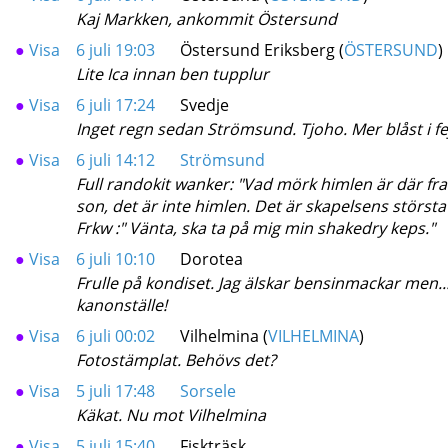
Kaj Markken, ankommit Östersund
●
Visa
6 juli 19:03
Östersund Eriksberg (
ÖSTERSUND
)
Lite Ica innan ben tupplur
●
Visa
6 juli 17:24
Svedje
Inget regn sedan Strömsund. Tjoho. Mer blåst i fej
●
Visa
6 juli 14:12
Strömsund
Full randokit wanker: "Vad mörk himlen är där fr
son, det är inte himlen. Det är skapelsens störs
Frkw :" Vänta, ska ta på mig min shakedry keps."
●
Visa
6 juli 10:10
Dorotea
Frulle på kondiset. Jag älskar bensinmackar men...
kanonställe!
●
Visa
6 juli 00:02
Vilhelmina (
VILHELMINA
)
Fotostämplat. Behövs det?
●
Visa
5 juli 17:48
Sorsele
Käkat. Nu mot Vilhelmina
●
Visa
5 juli 15:40
Fiskträsk