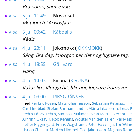
Bra namn, sämre väg
●
Visa
5 juli 11:49
Moskosel
Mot lunch i Arvidsjaur
●
Visa
5 juli 09:42
Kåbdalis
Kådis
●
Visa
4 juli 23:11
Jokkmokk (
JOKKMOKK
)
Säng. Bra dag. Imorgon blir det nog lugnare tag.
●
Visa
4 juli 18:55
Gällivare
Häng
●
Visa
4 juli 14:03
Kiruna (
KIRUNA
)
Käkar lite. Klunga hit, blir nog lugnare framöver.
●
Visa
4 juli 09:00
RIKSGRÄNSEN
med
Per Eric Rosén
,
Mats Johannesson
,
Sebastian Petersson
,
I
Carl Lindblad
,
Stefan Burman Lundin
,
Märta Jakobsson
,
Jonas F
Pedro López-Lehto
,
Sampsa Paalanen
,
Sean Martin
,
Vernon Sm
Arnfinn Oksavik
,
Rob Kenens
,
Wouter Van der Hallen
,
Pär Mag
Petter Frygnegård
,
Frans Wågstrand
,
Peter Fokkinga
,
Tor Wilh
Hsuan Chiu Lu
,
Morten Himmel
,
Eskil Jakobsson
,
Magnus Robe