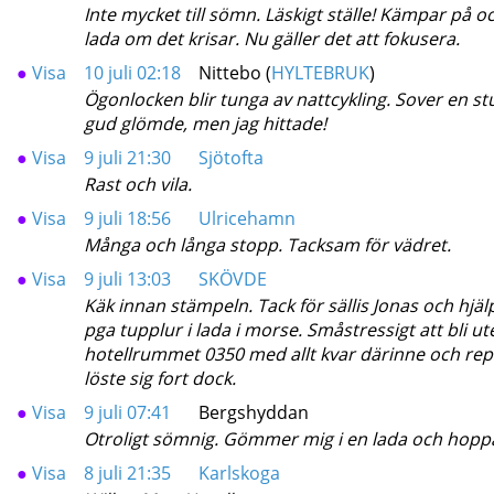
Inte mycket till sömn. Läskigt ställe! Kämpar på 
lada om det krisar. Nu gäller det att fokusera.
●
Visa
10 juli 02:18
Nittebo (
HYLTEBRUK
)
Ögonlocken blir tunga av nattcykling. Sover en st
gud glömde, men jag hittade!
●
Visa
9 juli 21:30
Sjötofta
Rast och vila.
●
Visa
9 juli 18:56
Ulricehamn
Många och långa stopp. Tacksam för vädret.
●
Visa
9 juli 13:03
SKÖVDE
Käk innan stämpeln. Tack för sällis Jonas och hjälp
pga tupplur i lada i morse. Småstressigt att bli ut
hotellrummet 0350 med allt kvar därinne och rep
löste sig fort dock.
●
Visa
9 juli 07:41
Bergshyddan
Otroligt sömnig. Gömmer mig i en lada och hopp
●
Visa
8 juli 21:35
Karlskoga