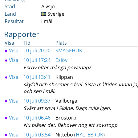
Stad
Älvsjö
Land
Sverige
Resultat
i mål
Rapporter
Visa
Tid
Plats
●
Visa
10 juli 20:20
SMYGEHUK
●
Visa
10 juli 17:24
Eslöv
Esröv efter många powenapz
●
Visa
10 juli 13:41
Klippan
skyfall och shermer's feel. Sista måltiden innan jag
och sen i mål.
●
Visa
10 juli 09:37
Vallberga
Svårt att sova i Skåne. Dags rulla igen.
●
Visa
10 juli 06:46
Brostorp
Nu blåser det. Behöver nog ett sovstopp
●
Visa
10 juli 03:54
Nittebo (
HYLTEBRUK
)