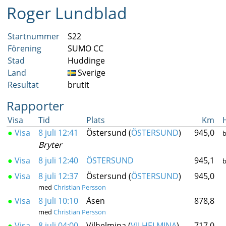
Roger Lundblad
Startnummer
S22
Förening
SUMO CC
Stad
Huddinge
Land
Sverige
Resultat
brutit
Rapporter
Visa
Tid
Plats
Km
●
Visa
8 juli 12:41
Östersund (
ÖSTERSUND
)
945,0
b
Bryter
●
Visa
8 juli 12:40
ÖSTERSUND
945,1
b
●
Visa
8 juli 12:37
Östersund (
ÖSTERSUND
)
945,0
med
Christian Persson
●
Visa
8 juli 10:10
Åsen
878,8
med
Christian Persson
●
Visa
8 juli 04:00
Vilhelmina (
VILHELMINA
)
717,0