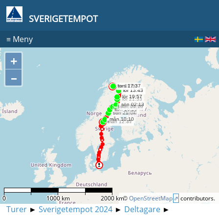
SVERIGETEMPOT
≡
Meny
+
–
0
1000 km
2000 km
©
OpenStreetMap
contributors.
Turer
►
Sverigetempot 2024
►
Deltagare
►