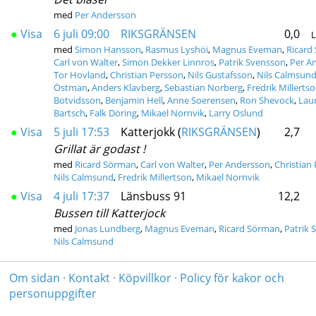
med
Per Andersson
●
Visa
6 juli 09:00
RIKSGRÄNSEN
0,0
med
Simon Hansson
,
Rasmus Lyshöi
,
Magnus Eveman
,
Ricard
Carl von Walter
,
Simon Dekker Linnros
,
Patrik Svensson
,
Per A
Tor Hovland
,
Christian Persson
,
Nils Gustafsson
,
Nils Calmsun
Östman
,
Anders Klavberg
,
Sebastian Norberg
,
Fredrik Millerts
Botvidsson
,
Benjamin Hell
,
Anne Soerensen
,
Ron Shevock
,
Lau
Bartsch
,
Falk Döring
,
Mikael Nornvik
,
Larry Oslund
●
Visa
5 juli 17:53
Katterjokk (
RIKSGRÄNSEN
)
2,7
Grillat är godast !
med
Ricard Sörman
,
Carl von Walter
,
Per Andersson
,
Christian
Nils Calmsund
,
Fredrik Millertson
,
Mikael Nornvik
●
Visa
4 juli 17:37
Länsbuss 91
12,2
Bussen till Katterjock
med
Jonas Lundberg
,
Magnus Eveman
,
Ricard Sörman
,
Patrik 
Nils Calmsund
Om sidan
·
Kontakt
·
Köpvillkor
·
Policy för kakor och
personuppgifter