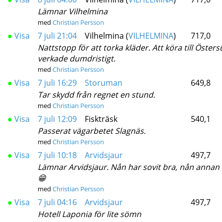
Lämnar Vilhelmina
med
Christian Persson
●
Visa
7 juli 21:04
Vilhelmina (
VILHELMINA
)
717,0
Nattstopp för att torka kläder. Att köra till Östers
verkade dumdristigt.
med
Christian Persson
●
Visa
7 juli 16:29
Storuman
649,8
Tar skydd från regnet en stund.
med
Christian Persson
●
Visa
7 juli 12:09
Fiskträsk
540,1
Passerat vägarbetet Slagnäs.
med
Christian Persson
●
Visa
7 juli 10:18
Arvidsjaur
497,7
Lämnar Arvidsjaur. Nån har sovit bra, nån annan i
😁
med
Christian Persson
●
Visa
7 juli 04:16
Arvidsjaur
497,7
Hotell Laponia för lite sömn