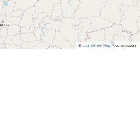
©
OpenStreetMap
contributors.