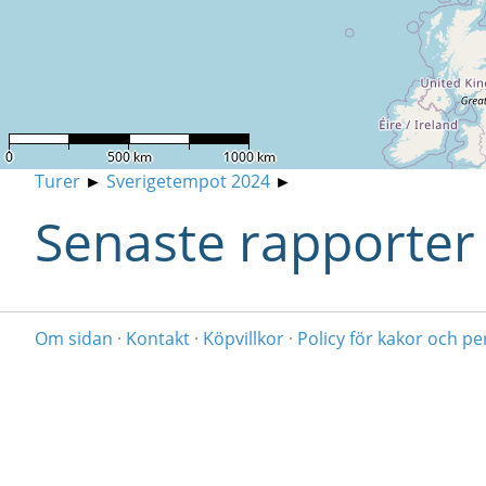
0
500 km
1000 km
Turer
►
Sverigetempot 2024
►
Senaste rapporter
Om sidan
·
Kontakt
·
Köpvillkor
·
Policy för kakor och p