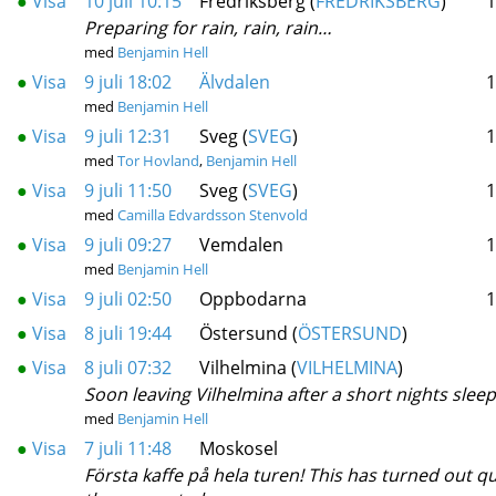
●
Visa
10 juli 10:15
Fredriksberg (
FREDRIKSBERG
)
1
Preparing for rain, rain, rain…
med
Benjamin Hell
●
Visa
9 juli 18:02
Älvdalen
1
med
Benjamin Hell
●
Visa
9 juli 12:31
Sveg (
SVEG
)
1
med
Tor Hovland
,
Benjamin Hell
●
Visa
9 juli 11:50
Sveg (
SVEG
)
1
med
Camilla Edvardsson Stenvold
●
Visa
9 juli 09:27
Vemdalen
1
med
Benjamin Hell
●
Visa
9 juli 02:50
Oppbodarna
1
●
Visa
8 juli 19:44
Östersund (
ÖSTERSUND
)
●
Visa
8 juli 07:32
Vilhelmina (
VILHELMINA
)
Soon leaving Vilhelmina after a short nights sleep
med
Benjamin Hell
●
Visa
7 juli 11:48
Moskosel
Första kaffe på hela turen! This has turned out qu