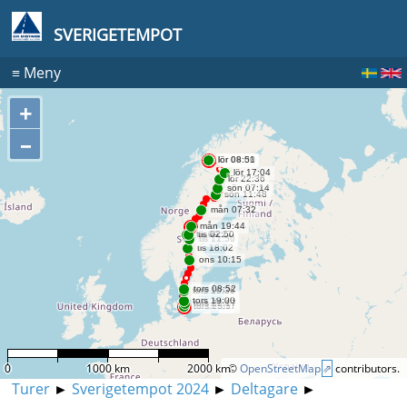
SVERIGETEMPOT
≡
Meny
+
–
0
1000 km
2000 km
©
OpenStreetMap
contributors.
Turer
►
Sverigetempot 2024
►
Deltagare
►