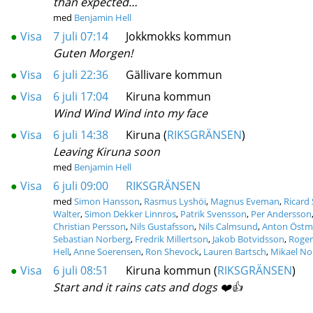
than expected…
med
Benjamin Hell
●
Visa
7 juli 07:14
Jokkmokks kommun
Guten Morgen!
●
Visa
6 juli 22:36
Gällivare kommun
●
Visa
6 juli 17:04
Kiruna kommun
Wind Wind Wind into my face
●
Visa
6 juli 14:38
Kiruna (
RIKSGRÄNSEN
)
Leaving Kiruna soon
med
Benjamin Hell
●
Visa
6 juli 09:00
RIKSGRÄNSEN
med
Simon Hansson
,
Rasmus Lyshöi
,
Magnus Eveman
,
Ricard
Walter
,
Simon Dekker Linnros
,
Patrik Svensson
,
Per Andersson
Christian Persson
,
Nils Gustafsson
,
Nils Calmsund
,
Anton Öst
Sebastian Norberg
,
Fredrik Millertson
,
Jakob Botvidsson
,
Roger
Hell
,
Anne Soerensen
,
Ron Shevock
,
Lauren Bartsch
,
Mikael No
●
Visa
6 juli 08:51
Kiruna kommun (
RIKSGRÄNSEN
)
Start and it rains cats and dogs ❤️👍