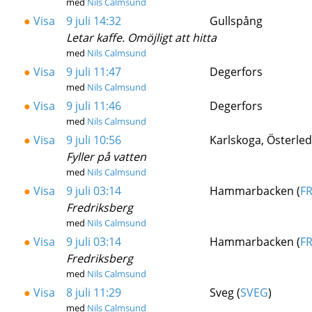
med
Nils Calmsund
●
Visa
9 juli 14:32
Gullspång
Letar kaffe. Omöjligt att hitta
med
Nils Calmsund
●
Visa
9 juli 11:47
Degerfors
med
Nils Calmsund
●
Visa
9 juli 11:46
Degerfors
med
Nils Calmsund
●
Visa
9 juli 10:56
Karlskoga, Österled
Fyller på vatten
med
Nils Calmsund
●
Visa
9 juli 03:14
Hammarbacken (
F
Fredriksberg
med
Nils Calmsund
●
Visa
9 juli 03:14
Hammarbacken (
F
Fredriksberg
med
Nils Calmsund
●
Visa
8 juli 11:29
Sveg (
SVEG
)
med
Nils Calmsund