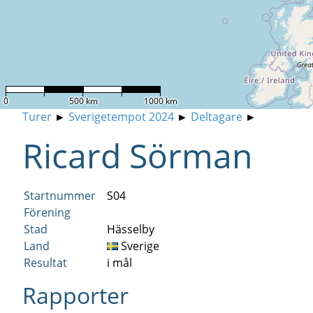
0
500 km
1000 km
Turer
►
Sverigetempot 2024
►
Deltagare
►
Ricard Sörman
Startnummer
S04
Förening
Stad
Hässelby
Land
Sverige
Resultat
i mål
Rapporter