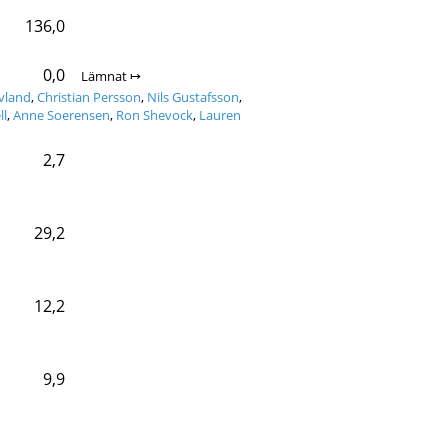
136,0
0,0
Lämnat ↦
vland
,
Christian Persson
,
Nils Gustafsson
,
ll
,
Anne Soerensen
,
Ron Shevock
,
Lauren
2,7
29,2
12,2
9,9