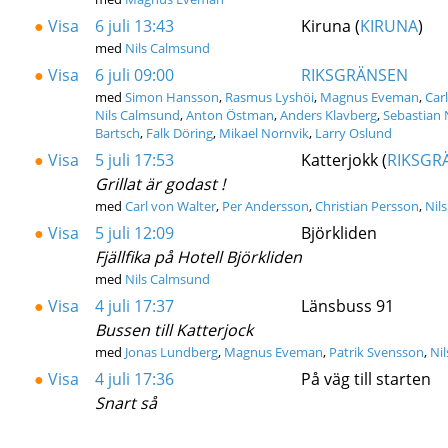
●
Visa
6 juli 13:43
Kiruna (
KIRUNA
)
med
Nils Calmsund
●
Visa
6 juli 09:00
RIKSGRÄNSEN
med
Simon Hansson
,
Rasmus Lyshöi
,
Magnus Eveman
,
Car
Nils Calmsund
,
Anton Östman
,
Anders Klavberg
,
Sebastian
Bartsch
,
Falk Döring
,
Mikael Nornvik
,
Larry Oslund
●
Visa
5 juli 17:53
Katterjokk (
RIKSGR
Grillat är godast !
med
Carl von Walter
,
Per Andersson
,
Christian Persson
,
Nil
●
Visa
5 juli 12:09
Björkliden
Fjällfika på Hotell Björkliden
med
Nils Calmsund
●
Visa
4 juli 17:37
Länsbuss 91
Bussen till Katterjock
med
Jonas Lundberg
,
Magnus Eveman
,
Patrik Svensson
,
Ni
●
Visa
4 juli 17:36
På väg till starten
Snart så