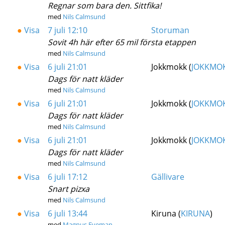
Regnar som bara den. Sittfika!
med
Nils Calmsund
●
Visa
7 juli 12:10
Storuman
Sovit 4h här efter 65 mil första etappen
med
Nils Calmsund
●
Visa
6 juli 21:01
Jokkmokk (
JOKKMO
Dags för natt kläder
med
Nils Calmsund
●
Visa
6 juli 21:01
Jokkmokk (
JOKKMO
Dags för natt kläder
med
Nils Calmsund
●
Visa
6 juli 21:01
Jokkmokk (
JOKKMO
Dags för natt kläder
med
Nils Calmsund
●
Visa
6 juli 17:12
Gällivare
Snart pizxa
med
Nils Calmsund
●
Visa
6 juli 13:44
Kiruna (
KIRUNA
)
med
Magnus Eveman