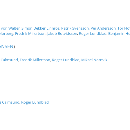
l von Walter
,
Simon Dekker Linnros
,
Patrik Svensson
,
Per Andersson
,
Tor Ho
 Norberg
,
Fredrik Millertson
,
Jakob Botvidsson
,
Roger Lundblad
,
Benjamin He
ÄNSEN
)
s Calmsund
,
Fredrik Millertson
,
Roger Lundblad
,
Mikael Nornvik
ls Calmsund
,
Roger Lundblad