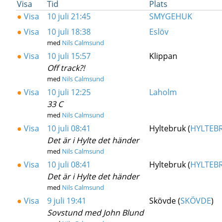
Visa
Tid
Plats
●
Visa
10 juli 21:45
SMYGEHUK
●
Visa
10 juli 18:38
Eslöv
med
Nils Calmsund
●
Visa
10 juli 15:57
Klippan
Off track?!
med
Nils Calmsund
●
Visa
10 juli 12:25
Laholm
33 C
med
Nils Calmsund
●
Visa
10 juli 08:41
Hyltebruk (
HYLTEB
Det är i Hylte det händer
med
Nils Calmsund
●
Visa
10 juli 08:41
Hyltebruk (
HYLTEB
Det är i Hylte det händer
med
Nils Calmsund
●
Visa
9 juli 19:41
Skövde (
SKÖVDE
)
Sovstund med John Blund