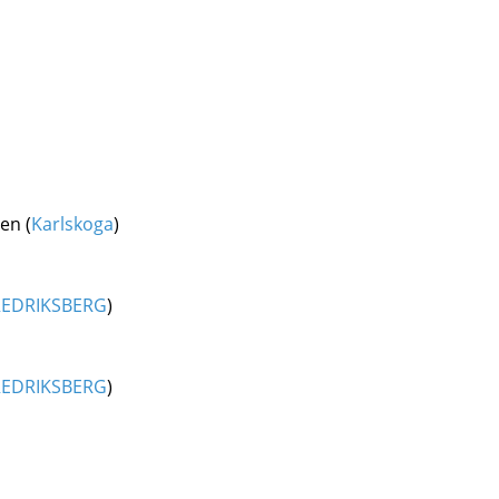
en (
Karlskoga
)
REDRIKSBERG
)
REDRIKSBERG
)