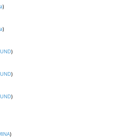
a
)
a
)
SUND
)
SUND
)
SUND
)
MINA
)