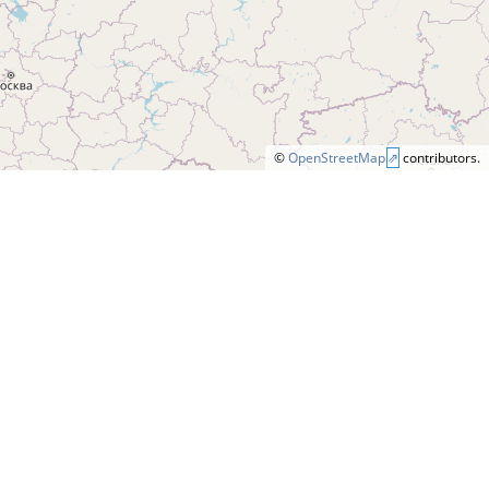
©
OpenStreetMap
contributors.