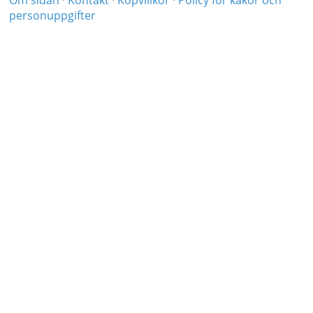
Om sidan
·
Kontakt
·
Köpvillkor
·
Policy för kakor och
personuppgifter