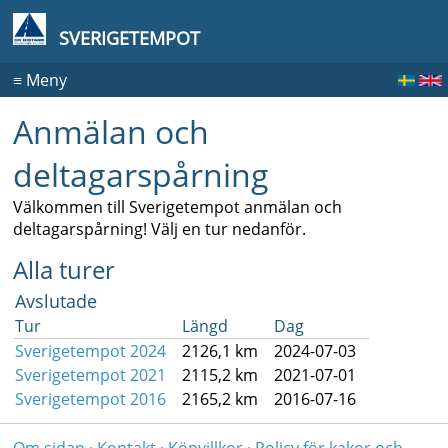
SVERIGETEMPOT
≡
Meny
Anmälan och
deltagarspårning
Välkommen till Sverigetempot anmälan och
deltagarspårning! Välj en tur nedanför.
Alla turer
Avslutade
Tur
Längd
Dag
Sverigetempot 2024
2126,1 km
2024-07-03
Sverigetempot 2021
2115,2 km
2021-07-01
Sverigetempot 2016
2165,2 km
2016-07-16