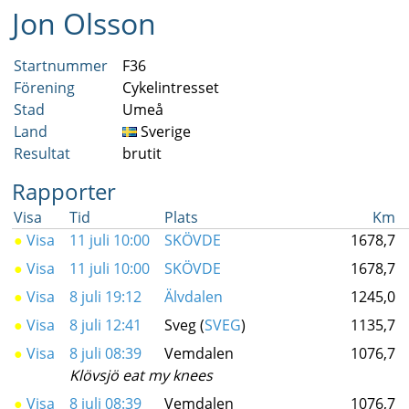
Jon Olsson
Startnummer
F36
Förening
Cykelintresset
Stad
Umeå
Land
Sverige
Resultat
brutit
Rapporter
Visa
Tid
Plats
Km
●
Visa
11 juli 10:00
SKÖVDE
1678,7
●
Visa
11 juli 10:00
SKÖVDE
1678,7
●
Visa
8 juli 19:12
Älvdalen
1245,0
●
Visa
8 juli 12:41
Sveg (
SVEG
)
1135,7
●
Visa
8 juli 08:39
Vemdalen
1076,7
Klövsjö eat my knees
●
Visa
8 juli 08:39
Vemdalen
1076,7