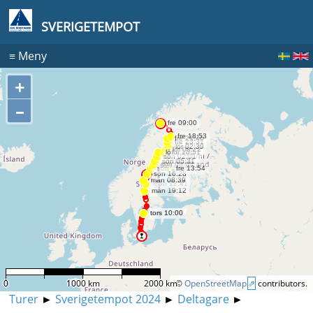
SVERIGETEMPOT
≡
Meny
+
–
0
1000 km
2000 km
©
OpenStreetMap
contributors.
Turer
►
Sverigetempot 2024
►
Deltagare
►