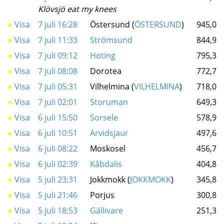
Klövsjö eat my knees
●
Visa
7 juli 16:28
Östersund (
ÖSTERSUND
)
945,0
●
Visa
7 juli 11:33
Strömsund
844,9
●
Visa
7 juli 09:12
Hoting
795,3
●
Visa
7 juli 08:08
Dorotea
772,7
●
Visa
7 juli 05:31
Vilhelmina (
VILHELMINA
)
718,0
●
Visa
7 juli 02:01
Storuman
649,3
●
Visa
6 juli 15:50
Sorsele
578,9
●
Visa
6 juli 10:51
Arvidsjaur
497,6
●
Visa
6 juli 08:22
Moskosel
456,7
●
Visa
6 juli 02:39
Kåbdalis
404,8
●
Visa
5 juli 23:31
Jokkmokk (
JOKKMOKK
)
345,8
●
Visa
5 juli 21:46
Porjus
300,8
●
Visa
5 juli 18:53
Gällivare
251,3