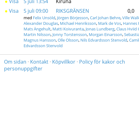
●
Visa
5 juli 13:54
Kiruna
●
Visa
5 juli 09:00
RIKSGRÄNSEN
0,0
med
Felix Unsöld
,
Jörgen Börjesson
,
Carl Johan Behre
,
Ville Wal
Alexander Douglas
,
Michael Henriksson
,
Mark de Vos
,
Hannes 
Mats Ängehult
,
Matti Koivuranta
,
Jonas Lundberg
,
Claus Hviid 
Martin Nilsson
,
Jonny Torstensson
,
Morgan Einarsson
,
Sebasti
Magnus Hansson
,
Olle Olsson
,
Nils Edvardsson Stenvold
,
Camil
Edvardsson Stenvold
Om sidan
·
Kontakt
·
Köpvillkor
·
Policy för kakor och
personuppgifter