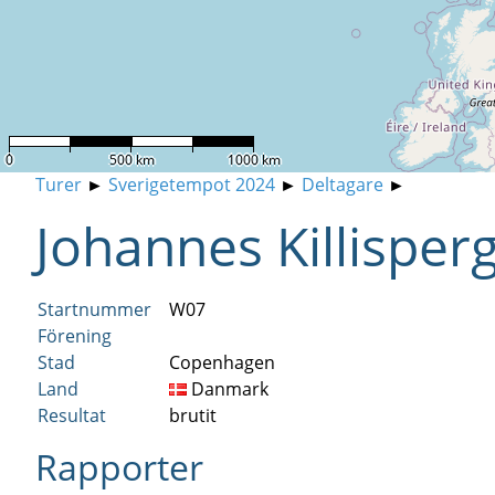
0
500 km
1000 km
Turer
►
Sverigetempot 2024
►
Deltagare
►
Johannes Killisper
Startnummer
W07
Förening
Stad
Copenhagen
Land
Danmark
Resultat
brutit
Rapporter