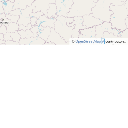
©
OpenStreetMap
contributors.