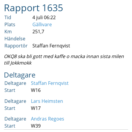
Rapport 1635
Tid
4 juli 06:22
Plats
Gällivare
Km
251,7
Händelse
Rapportör
Staffan Fernqvist
OKQ8 ska bli gott med kaffe o macka innan sista milen
till Jokkmokk
Deltagare
Deltagare
Staffan Fernqvist
Start
W16
Deltagare
Lars Heimsten
Start
W17
Deltagare
Andras Regoes
Start
W39