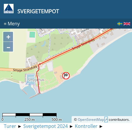
SVERIGETEMPOT
≡
Meny
+
–
0
250 m
500 m
©
OpenStreetMap
contributors.
Turer
►
Sverigetempot 2024
►
Kontroller
►