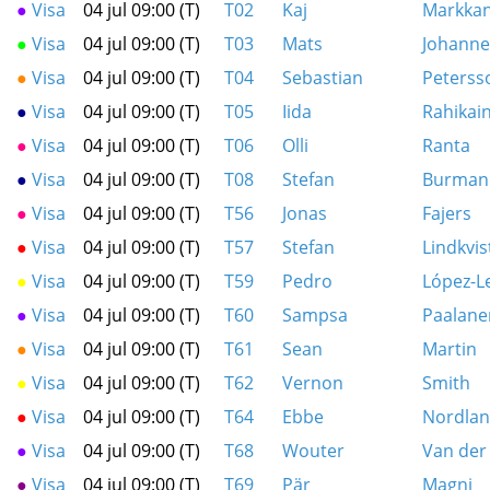
●
Visa
04 jul 09:00 (T)
T02
Kaj
Markka
●
Visa
04 jul 09:00 (T)
T03
Mats
Johann
●
Visa
04 jul 09:00 (T)
T04
Sebastian
Peterss
●
Visa
04 jul 09:00 (T)
T05
Iida
Rahikai
●
Visa
04 jul 09:00 (T)
T06
Olli
Ranta
●
Visa
04 jul 09:00 (T)
T08
Stefan
Burman
●
Visa
04 jul 09:00 (T)
T56
Jonas
Fajers
●
Visa
04 jul 09:00 (T)
T57
Stefan
Lindkvis
●
Visa
04 jul 09:00 (T)
T59
Pedro
López-L
●
Visa
04 jul 09:00 (T)
T60
Sampsa
Paalane
●
Visa
04 jul 09:00 (T)
T61
Sean
Martin
●
Visa
04 jul 09:00 (T)
T62
Vernon
Smith
●
Visa
04 jul 09:00 (T)
T64
Ebbe
Nordlan
●
Visa
04 jul 09:00 (T)
T68
Wouter
Van der
●
Visa
04 jul 09:00 (T)
T69
Pär
Magni