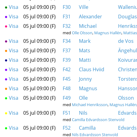
●
Visa
05 jul 09:00 (F)
F30
Ville
Walleni
●
Visa
05 jul 09:00 (F)
F31
Alexander
Douglas
●
Visa
05 jul 09:00 (F)
F32
Michael
Henriks
med
Olle Olsson
,
Magnus Hallén
,
Mattias
●
Visa
05 jul 09:00 (F)
F34
Mark
de Vos
●
Visa
05 jul 09:00 (F)
F37
Mats
Ängehul
●
Visa
05 jul 09:00 (F)
F39
Matti
Koivura
●
Visa
05 jul 09:00 (F)
F42
Claus Hviid
Christe
●
Visa
05 jul 09:00 (F)
F45
Jonny
Torsten
●
Visa
05 jul 09:00 (F)
F48
Magnus
Hansso
●
Visa
05 jul 09:00 (F)
F49
Olle
Olsson
med
Michael Henriksson
,
Magnus Hallén
●
Visa
05 jul 09:00 (F)
F51
Nils
Edvards
med
Camilla Edvardsson Stenvold
●
Visa
05 jul 09:00 (F)
F52
Camilla
Edvards
med
Nils Edvardsson Stenvold