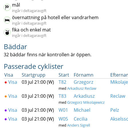
mål
ingår i deltagaravgift
övernattning på hotell eller vandrarhem
ingår i deltagaravgift
fika och enkel mat
ingår i deltagaravgift
Bäddar
32 bäddar finns när kontrollen är öppen.
Passerade cyklister
Visa
Startgrupp
Start
Förnamn
Eftern
●
Visa
03 jul 21:00 (W)
T82
Grzegorz
Mikolaje
med
Arkadiusz Reclaw
●
Visa
03 jul 21:00 (W)
T83
Arkadiusz
Reclaw
med
Grzegorz Mikolajewicz
●
Visa
03 jul 21:00 (W)
W01
Michael
Pelz
●
Visa
03 jul 21:00 (W)
W05
Cecilia
Akselss
med
Anders Sigrell