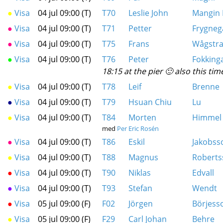
●
Visa
04 jul 09:00 (T)
T70
Leslie John
Mangin I
●
Visa
04 jul 09:00 (T)
T71
Petter
Frygneg
●
Visa
04 jul 09:00 (T)
T75
Frans
Wågstr
●
Visa
04 jul 09:00 (T)
T76
Peter
Fokking
18:15 at the pier 🙂 also this tim
●
Visa
04 jul 09:00 (T)
T78
Leif
Brenne
●
Visa
04 jul 09:00 (T)
T79
Hsuan Chiu
Lu
●
Visa
04 jul 09:00 (T)
T84
Morten
Himmel
med
Per Eric Rosén
●
Visa
04 jul 09:00 (T)
T86
Eskil
Jakobss
●
Visa
04 jul 09:00 (T)
T88
Magnus
Roberts
●
Visa
04 jul 09:00 (T)
T90
Niklas
Edvall
●
Visa
04 jul 09:00 (T)
T93
Stefan
Wendt
●
Visa
05 jul 09:00 (F)
F02
Jörgen
Börjess
●
Visa
05 jul 09:00 (F)
F29
Carl Johan
Behre