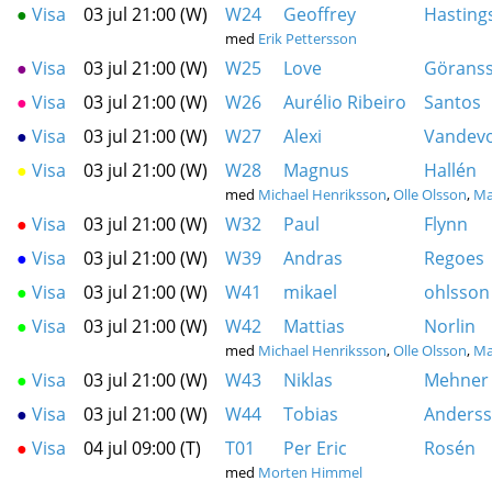
●
Visa
03 jul 21:00 (W)
W24
Geoffrey
Hasting
med
Erik Pettersson
●
Visa
03 jul 21:00 (W)
W25
Love
Görans
●
Visa
03 jul 21:00 (W)
W26
Aurélio Ribeiro
Santos
●
Visa
03 jul 21:00 (W)
W27
Alexi
Vandev
●
Visa
03 jul 21:00 (W)
W28
Magnus
Hallén
med
Michael Henriksson
,
Olle Olsson
,
Ma
●
Visa
03 jul 21:00 (W)
W32
Paul
Flynn
●
Visa
03 jul 21:00 (W)
W39
Andras
Regoes
●
Visa
03 jul 21:00 (W)
W41
mikael
ohlsson
●
Visa
03 jul 21:00 (W)
W42
Mattias
Norlin
med
Michael Henriksson
,
Olle Olsson
,
Ma
●
Visa
03 jul 21:00 (W)
W43
Niklas
Mehner
●
Visa
03 jul 21:00 (W)
W44
Tobias
Anders
●
Visa
04 jul 09:00 (T)
T01
Per Eric
Rosén
med
Morten Himmel