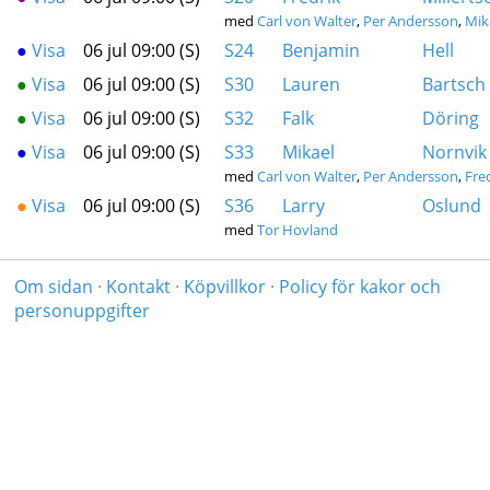
med
Carl von Walter
,
Per Andersson
,
Mik
●
Visa
06 jul 09:00 (S)
S24
Benjamin
Hell
●
Visa
06 jul 09:00 (S)
S30
Lauren
Bartsch
●
Visa
06 jul 09:00 (S)
S32
Falk
Döring
●
Visa
06 jul 09:00 (S)
S33
Mikael
Nornvik
med
Carl von Walter
,
Per Andersson
,
Fre
●
Visa
06 jul 09:00 (S)
S36
Larry
Oslund
med
Tor Hovland
Om sidan
·
Kontakt
·
Köpvillkor
·
Policy för kakor och
personuppgifter