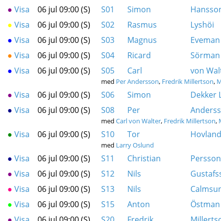
●
Visa
06 jul 09:00 (S)
S01
Simon
Hansso
●
Visa
06 jul 09:00 (S)
S02
Rasmus
Lyshöi
●
Visa
06 jul 09:00 (S)
S03
Magnus
Eveman
●
Visa
06 jul 09:00 (S)
S04
Ricard
Sörman
●
Visa
06 jul 09:00 (S)
S05
Carl
von Wal
med
Per Andersson
,
Fredrik Millertson
,
M
●
Visa
06 jul 09:00 (S)
S06
Simon
Dekker 
●
Visa
06 jul 09:00 (S)
S08
Per
Anders
med
Carl von Walter
,
Fredrik Millertson
,
●
Visa
06 jul 09:00 (S)
S10
Tor
Hovlan
med
Larry Oslund
●
Visa
06 jul 09:00 (S)
S11
Christian
Persson
●
Visa
06 jul 09:00 (S)
S12
Nils
Gustafs
●
Visa
06 jul 09:00 (S)
S13
Nils
Calmsu
●
Visa
06 jul 09:00 (S)
S15
Anton
Östman
●
Visa
06 jul 09:00 (S)
S20
Fredrik
Millerts