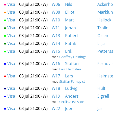
●
Visa
03 jul 21:00 (W)
W06
Nils
Ackerh
●
Visa
03 jul 21:00 (W)
W08
Elliot
Marklu
●
Visa
03 jul 21:00 (W)
W10
Matt
Hallock
●
Visa
03 jul 21:00 (W)
W11
Johan
Trolin
●
Visa
03 jul 21:00 (W)
W13
Robert
Olsen
●
Visa
03 jul 21:00 (W)
W14
Patrik
Lilja
●
Visa
03 jul 21:00 (W)
W15
Erik
Petters
med
Geoffrey Hastings
●
Visa
03 jul 21:00 (W)
W16
Staffan
Fernqvi
med
Lars Heimsten
●
Visa
03 jul 21:00 (W)
W17
Lars
Heimst
med
Staffan Fernqvist
●
Visa
03 jul 21:00 (W)
W18
Ludvig
Hult
●
Visa
03 jul 21:00 (W)
W19
Anders
Sigrell
med
Cecilia Akselsson
●
Visa
03 jul 21:00 (W)
W22
Joen
Jarl