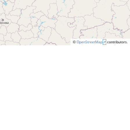
©
OpenStreetMap
contributors.