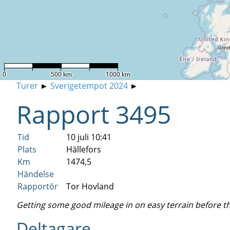
0
500 km
1000 km
Turer
►
Sverigetempot 2024
►
Rapport 3495
Tid
10 juli 10:41
Plats
Hällefors
Km
1474,5
Händelse
Rapportör
Tor Hovland
Getting some good mileage in on easy terrain before t
Deltagare