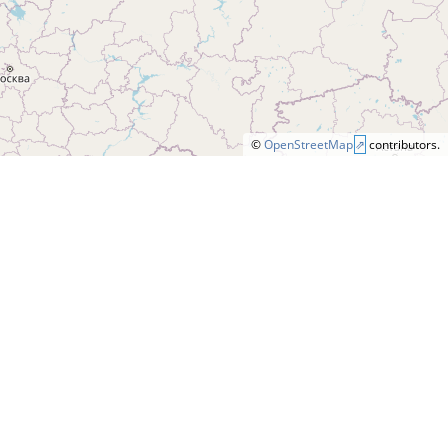
©
OpenStreetMap
contributors.