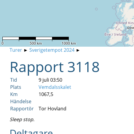
0
500 km
1000 km
Turer
►
Sverigetempot 2024
►
Rapport 3118
Tid
9 juli 03:50
Plats
Vemdalsskalet
Km
1067,5
Händelse
Rapportör
Tor Hovland
Sleep stop.
Deltagare