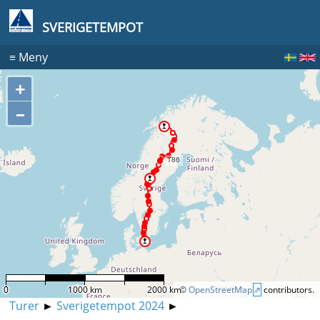
SVERIGETEMPOT
≡
Meny
+
–
0
1000 km
2000 km
©
OpenStreetMap
contributors.
Turer
►
Sverigetempot 2024
►